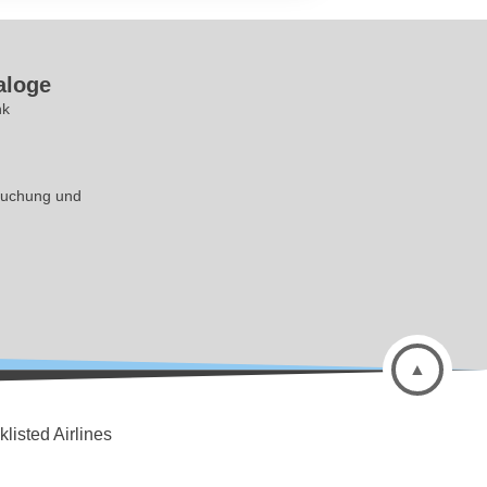
aloge
nk
buchung und
klisted Airlines